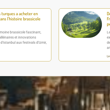
s turques a acheter en
D
ans l’histoire brassicole
F
p
imoine brassicole fascinant,
Le
llénaires et innovations
ex
'Istanbul aux festivals d'Izmir,
de
a
Lir