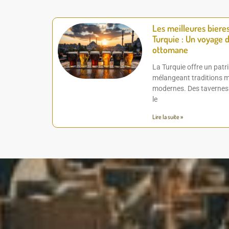
Les meilleures biere
Turquie : Un voyage d
ottomane
La Turquie offre un patr
mélangeant traditions mi
modernes. Des tavernes d
le
Lire la suite »