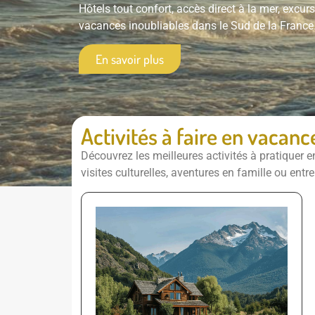
Hôtels
tout
confort,
accès
direct
à
la
mer,
excur
vacances
inoubliables
dans
le
Sud
de
la
France
En savoir plus
Activités à faire en vacanc
Découvrez
les
meilleures
activités
à
pratiquer
e
visites
culturelles,
aventures
en
famille
ou
entr