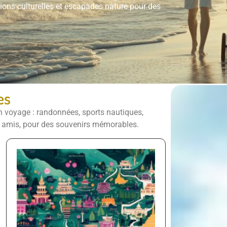
sions
culturelles
et
escapades
nature
pour
des
.
es
n
voyage :
randonnées,
sports
nautiques,
e
amis,
pour
des
souvenirs
mémorables.