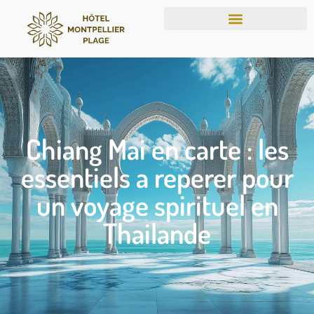
Chiang Mai en carte : les
essentiels a reperer pour
un voyage spirituel en
Thailande