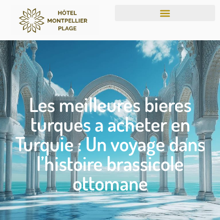
Les meilleures bieres
turques a acheter en
Turquie : Un voyage dans
l’histoire brassicole
ottomane