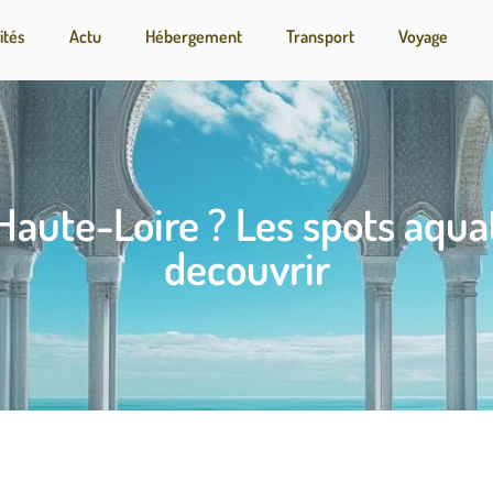
ités
Actu
Hébergement
Transport
Voyage
Haute-Loire ? Les spots aquat
decouvrir