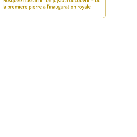
Mosquee Hassan II : un joyau a decouvrir – De
la premiere pierre a l’inauguration royale